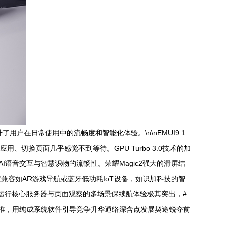
用户在日常使用中的流畅度和智能化体验。\n\nEMUI9.1
、切换页面几乎感觉不到等待。GPU Turbo 3.0技术的加
I语音交互与智慧识物的流畅性。荣耀Magic2强大的滑屏结
容如AR游戏导航或蓝牙低功耗IoT设备，如识加科技的智
续运行核心服务器与页面观察的多场景保续航体验极其突出，#
宝推，用纯成系统软件引导竞争升华通络深含点发展契途锐夺前