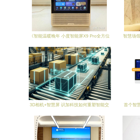
《智能温暖晚年 小度智能屏X9 Pro全方位
智慧场馆
评测》
3D相机+智慧屏 识加科技如何重塑智能交
首个智
互体验
万元P