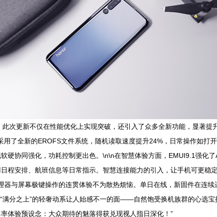
版本，此次更新不仅在性能优化上实现突破，还引入了众多全新功能，显著提升了
用了全新的EROFS文件系统，随机读取速度提升24%，日常操作如打开应用
协同强化，功耗控制更出色。\n\n在智慧体验方面，EMUI9.1强化了A
日程安排、航班信息等日常指示。智慧连接能力的引入，让手机可更稳定兼
保证处理器与屏幕极键操作的连贯体验不为散热烦恼。单日在线，新固件在连
款“满分之上”的轻奢动系让人始感不一的面——自然饱受换机族群的心选
率体验预设念：大众期待的魅落得获兑现视人指日深化！”