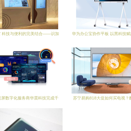
 科技与便利的完美结合——识加
华为办公宝协作平板 以黑科技
科技智慧屏引领未来
慧办公，助力识加科技焕新
慧屏数字化服务商华震科技完成千
苏宁易购818大促如何买电视？
re-A轮融资，领跑产业升级新赛道
屏为你解惑！