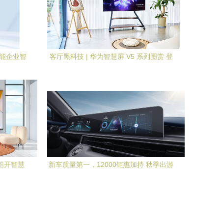
赋能企业智
客厅黑科技 | 华为智慧屏 V5 系列图赏 登
体验
界科技的前沿之旅
酷开智慧
新车质量第一，12000钜惠加持 秋季出游
认准2023款瑞虎5x