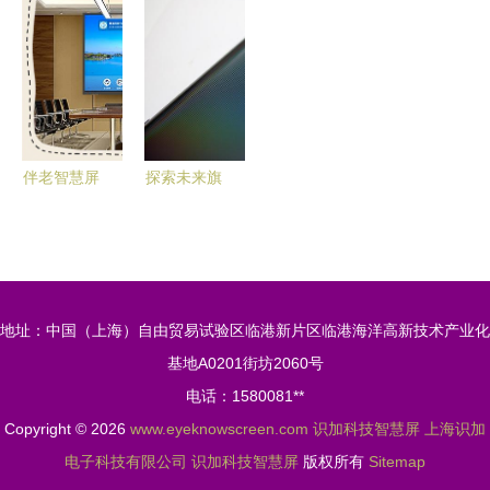
科技如何重
商华震科技
何买电视？
钜惠加持
塑智能交互
完成千万元
酷开智慧屏
秋季出游认
体验
Pre-A轮融
为你解惑！
准2023款
资，领跑产
瑞虎5x
业升级新赛
道
伴老智慧屏
探索未来旗
知意科技让
舰，“黑科
晚年生活与
技”开路的
科技同行
vivo NEX全
面测评与识
地址：中国（上海）自由贸易试验区临港新片区临港海洋高新技术产业化
加科技智慧
基地A0201街坊2060号
屏使用体验
电话：1580081**
Copyright © 2026
www.eyeknowscreen.com
识加科技智慧屏
上海识加
电子科技有限公司
识加科技智慧屏
版权所有
Sitemap