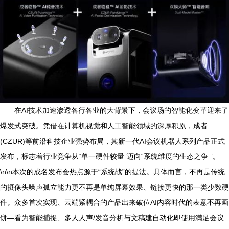
在AI技术加速渗透各行各业的大背景下，会议场的智能化变革迎来了
爆发式突破。凭借在计算机视觉和人工智能领域的深厚积累，成者
(CZUR)等前沿科技企业强势布局，其新一代AI会议机器人系列产品正式
发布，标志着行业竞争从“单一硬件较量”迈向“系统维度的生态之争 ”。
\n\n本次的成名发布会热点源于“系统战”的提法。具体而言，不再是传统
的摄像头噪声孤立能力更不再是单纯屏幕效果、链接更快的那一类少数硬
件。众多首次实现、云端紧耦合的产品出来破位AI内容时代的表意不再画
饼—看为智能捕捉、多人人声/发音分析与文稿建自动化即使用满足会议