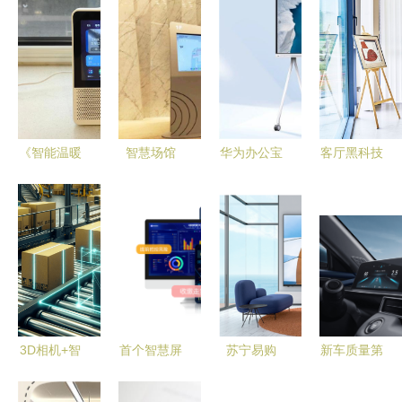
《智能温暖
智慧场馆
华为办公宝
客厅黑科技
晚年 小度
科技与便利
协作平板
| 华为智慧
智能屏X9
的完美结合
以黑科技赋
屏 V5 系列
Pro全方位
——识加科
能企业智慧
图赏 登界
评测》
技智慧屏引
办公，助力
科技的前沿
领未来
识加科技焕
之旅
新体验
3D相机+智
首个智慧屏
苏宁易购
新车质量第
慧屏 识加
数字化服务
818大促如
一，12000