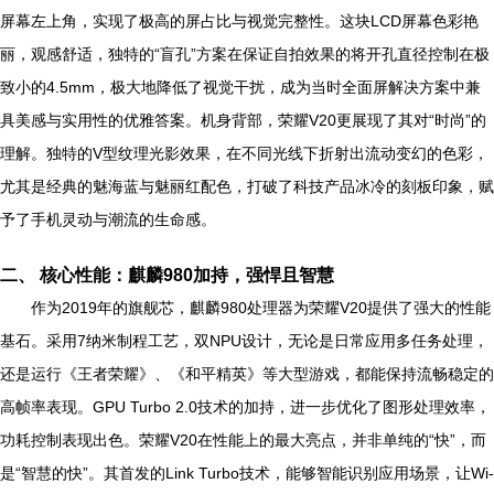
屏幕左上角，实现了极高的屏占比与视觉完整性。这块LCD屏幕色彩艳
丽，观感舒适，独特的“盲孔”方案在保证自拍效果的将开孔直径控制在极
致小的4.5mm，极大地降低了视觉干扰，成为当时全面屏解决方案中兼
具美感与实用性的优雅答案。机身背部，荣耀V20更展现了其对“时尚”的
理解。独特的V型纹理光影效果，在不同光线下折射出流动变幻的色彩，
尤其是经典的魅海蓝与魅丽红配色，打破了科技产品冰冷的刻板印象，赋
予了手机灵动与潮流的生命感。
二、 核心性能：麒麟980加持，强悍且智慧
作为2019年的旗舰芯，麒麟980处理器为荣耀V20提供了强大的性能
基石。采用7纳米制程工艺，双NPU设计，无论是日常应用多任务处理，
还是运行《王者荣耀》、《和平精英》等大型游戏，都能保持流畅稳定的
高帧率表现。GPU Turbo 2.0技术的加持，进一步优化了图形处理效率，
功耗控制表现出色。荣耀V20在性能上的最大亮点，并非单纯的“快”，而
是“智慧的快”。其首发的Link Turbo技术，能够智能识别应用场景，让Wi-