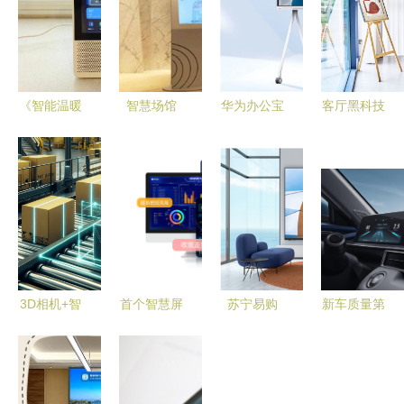
《智能温暖
智慧场馆
华为办公宝
客厅黑科技
晚年 小度
科技与便利
协作平板
| 华为智慧
智能屏X9
的完美结合
以黑科技赋
屏 V5 系列
Pro全方位
——识加科
能企业智慧
图赏 登界
评测》
技智慧屏引
办公，助力
科技的前沿
领未来
识加科技焕
之旅
新体验
3D相机+智
首个智慧屏
苏宁易购
新车质量第
慧屏 识加
数字化服务
818大促如
一，12000
科技如何重
商华震科技
何买电视？
钜惠加持
塑智能交互
完成千万元
酷开智慧屏
秋季出游认