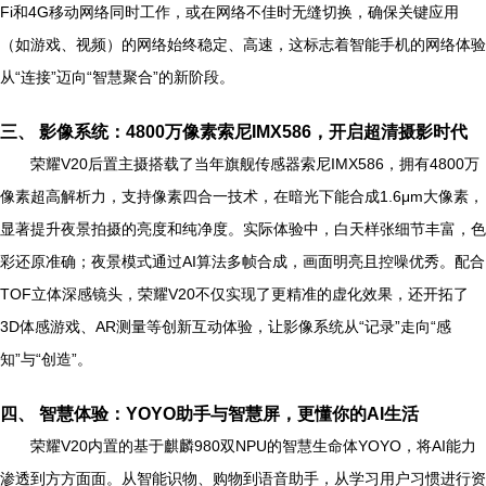
Fi和4G移动网络同时工作，或在网络不佳时无缝切换，确保关键应用
（如游戏、视频）的网络始终稳定、高速，这标志着智能手机的网络体验
从“连接”迈向“智慧聚合”的新阶段。
三、 影像系统：4800万像素索尼IMX586，开启超清摄影时代
荣耀V20后置主摄搭载了当年旗舰传感器索尼IMX586，拥有4800万
像素超高解析力，支持像素四合一技术，在暗光下能合成1.6μm大像素，
显著提升夜景拍摄的亮度和纯净度。实际体验中，白天样张细节丰富，色
彩还原准确；夜景模式通过AI算法多帧合成，画面明亮且控噪优秀。配合
TOF立体深感镜头，荣耀V20不仅实现了更精准的虚化效果，还开拓了
3D体感游戏、AR测量等创新互动体验，让影像系统从“记录”走向“感
知”与“创造”。
四、 智慧体验：YOYO助手与智慧屏，更懂你的AI生活
荣耀V20内置的基于麒麟980双NPU的智慧生命体YOYO，将AI能力
渗透到方方面面。从智能识物、购物到语音助手，从学习用户习惯进行资