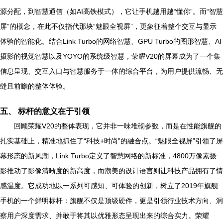
源分配，到智慧通信（如AI高铁模式），它让手机越用越“懂你”。而“智慧
屏”的概念，在此不仅指代那块“魅眼全视屏”，更象征着整个交互与显示
体验的智能化。结合Link Turbo的网络智慧、GPU Turbo的图形智慧、AI
摄影的视觉智慧以及YOYO的系统级智慧，荣耀V20的屏幕成为了一个集
信息呈现、交互入口与智慧服务于一体的综合平台，为用户提供流畅、无
缝且前瞻的整体体验。
五、 标杆的意义在于引领
回顾荣耀V20的整体表现，它并非一味堆砌参数，而是在性能旗舰的
扎实基础上，精准地抓住了“科技+时尚”的融合点。“魅眼全视屏”引领了屏
幕形态的新风潮，Link Turbo定义了智慧网络的新标准，4800万像素摄
影推动了影像清晰度的新高度，而潮美的设计语言则让科技产品拥有了情
感温度。它成功地以一系列可感知、可体验的创新，树立了2019年旗舰
手机的一个鲜明标杆：旗舰不仅是顶级硬件，更是引领行业技术方向、洞
察用户深度需求、并敢于将其以优雅形态呈现出来的综合实力。荣耀