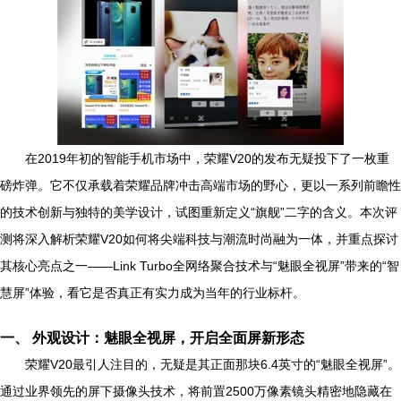
在2019年初的智能手机市场中，荣耀V20的发布无疑投下了一枚重
磅炸弹。它不仅承载着荣耀品牌冲击高端市场的野心，更以一系列前瞻性
的技术创新与独特的美学设计，试图重新定义“旗舰”二字的含义。本次评
测将深入解析荣耀V20如何将尖端科技与潮流时尚融为一体，并重点探讨
其核心亮点之一——Link Turbo全网络聚合技术与“魅眼全视屏”带来的“智
慧屏”体验，看它是否真正有实力成为当年的行业标杆。
一、 外观设计：魅眼全视屏，开启全面屏新形态
荣耀V20最引人注目的，无疑是其正面那块6.4英寸的“魅眼全视屏”。
通过业界领先的屏下摄像头技术，将前置2500万像素镜头精密地隐藏在