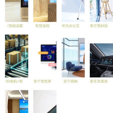
《智能温暖
智慧场馆
华为办公宝
客厅黑科技
晚年 小度
科技与便利
协作平板
| 华为智慧
智能屏X9
的完美结合
以黑科技赋
屏 V5 系列
Pro全方位
——识加科
能企业智慧
图赏 登界
评测》
技智慧屏引
办公，助力
科技的前沿
领未来
识加科技焕
之旅
新体验
3D相机+智
首个智慧屏
苏宁易购
新车质量第
慧屏 识加
数字化服务
818大促如
一，12000
科技如何重
商华震科技
何买电视？
钜惠加持
塑智能交互
完成千万元
酷开智慧屏
秋季出游认
体验
Pre-A轮融
为你解惑！
准2023款