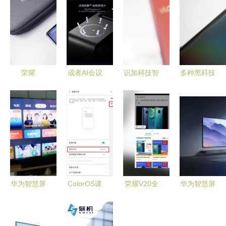
荣耀
成者AI会议
识加科技智
多种黑科技
Magic2系
机器人领衔
慧屏 Jovi
加持vivo
统全面升级
系统战打响
AI引擎完胜
NEX旗舰手
EMUI9.1将
AI会议时
Siri，vivo
机测评
用户体验推
代，识加科
X23用户不
向新高度
技智慧屏赋
容错过
能智能协作
华为智慧屏
ColorOS课
荣耀V20全
华为智慧屏
为行业“打
堂 智慧识
面评测 以
S3 Pro震撼
样” AI黑科
屏入门体验
科技+时尚
登场 智慧