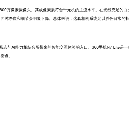
双摄，前置800万像素摄像头。其成像素质符合千元机的主流水平。在光线充足
画面纯净度和细节会明显下降。总体来说，这套相机系统足以胜任日常的
态与AI能力相结合所带来的智能交互体验的入口。360手机N7 Lit
平衡点。