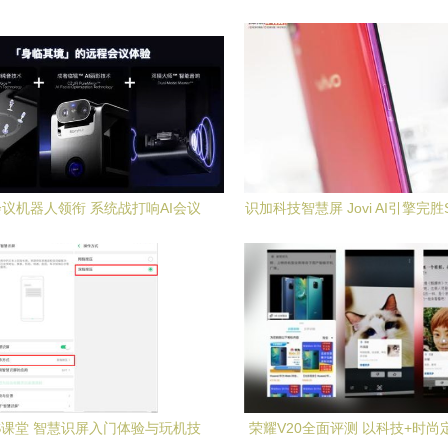
会议机器人领衔 系统战打响AI会议
识加科技智慧屏 Jovi AI引擎完胜Sir
，识加科技智慧屏赋能智能协作
X23用户不容错过
rOS课堂 智慧识屏入门体验与玩机技
荣耀V20全面评测 以科技+时尚定