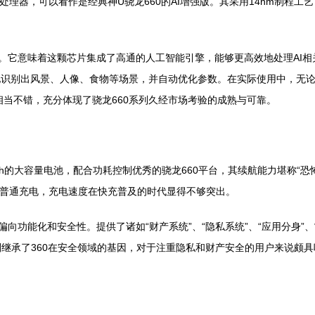
E处理器，可以看作是经典神U骁龙660的AI增强版。其采用14nm制程工艺，八核
gine）的加入是点睛之笔。它意味着这颗芯片集成了高通的人工智能引擎，能够更高效地处
地识别出风景、人像、食物等场景，并自动优化参数。在实际使用中，无
也相当不错，充分体现了骁龙660系列久经市场考验的成熟与可靠。
050mAh的大容量电池，配合功耗控制优秀的骁龙660平台，其续航能力堪
0W普通充电，充电速度在快充普及的时代显得不够突出。
系统风格偏向功能化和安全性。提供了诸如“财产系统”、“隐私系统”、“应用分身
继承了360在安全领域的基因，对于注重隐私和财产安全的用户来说颇